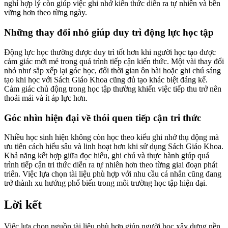
nghỉ hợp lý còn giúp việc ghi nhớ kiến thức diễn ra tự nhiên và bền
vững hơn theo từng ngày.
Những thay đổi nhỏ giúp duy trì động lực học tập
Động lực học thường được duy trì tốt hơn khi người học tạo được
cảm giác mới mẻ trong quá trình tiếp cận kiến thức. Một vài thay đổi
nhỏ như sắp xếp lại góc học, đổi thời gian ôn bài hoặc ghi chú sáng
tạo khi học với Sách Giáo Khoa cũng đủ tạo khác biệt đáng kể.
Cảm giác chủ động trong học tập thường khiến việc tiếp thu trở nên
thoải mái và ít áp lực hơn.
Góc nhìn hiện đại về thói quen tiếp cận tri thức
Nhiều học sinh hiện không còn học theo kiểu ghi nhớ thụ động mà
ưu tiên cách hiểu sâu và linh hoạt hơn khi sử dụng Sách Giáo Khoa.
Khả năng kết hợp giữa đọc hiểu, ghi chú và thực hành giúp quá
trình tiếp cận tri thức diễn ra tự nhiên hơn theo từng giai đoạn phát
triển. Việc lựa chọn tài liệu phù hợp với nhu cầu cá nhân cũng đang
trở thành xu hướng phổ biến trong môi trường học tập hiện đại.
Lời kết
Việc lựa chọn nguồn tài liệu phù hợp giúp người học xây dựng nền