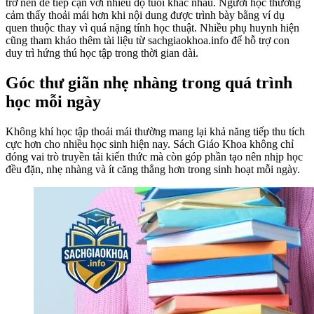
trở nên dễ tiếp cận với nhiều độ tuổi khác nhau. Người học thường
cảm thấy thoải mái hơn khi nội dung được trình bày bằng ví dụ
quen thuộc thay vì quá nặng tính học thuật. Nhiều phụ huynh hiện
cũng tham khảo thêm tài liệu từ sachgiaokhoa.info để hỗ trợ con
duy trì hứng thú học tập trong thời gian dài.
Góc thư giãn nhẹ nhàng trong quá trình
học mỗi ngày
Không khí học tập thoải mái thường mang lại khả năng tiếp thu tích
cực hơn cho nhiều học sinh hiện nay. Sách Giáo Khoa không chỉ
đóng vai trò truyền tải kiến thức mà còn góp phần tạo nên nhịp học
đều đặn, nhẹ nhàng và ít căng thẳng hơn trong sinh hoạt mỗi ngày.