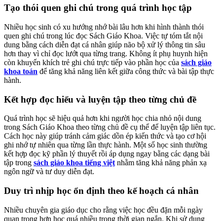
Tạo thói quen ghi chú trong quá trình học tập
Nhiều học sinh có xu hướng nhớ bài lâu hơn khi hình thành thói
quen ghi chú trong lúc đọc Sách Giáo Khoa. Việc tự tóm tắt nội
dung bằng cách diễn đạt cá nhân giúp não bộ xử lý thông tin sâu
hơn thay vì chỉ đọc lướt qua từng trang. Không ít phụ huynh hiện
còn khuyến khích trẻ ghi chú trực tiếp vào phần học của
sách giáo
khoa toán
để tăng khả năng liên kết giữa công thức và bài tập thực
hành.
Kết hợp đọc hiểu và luyện tập theo từng chủ đề
Quá trình học sẽ hiệu quả hơn khi người học chia nhỏ nội dung
trong Sách Giáo Khoa theo từng chủ đề cụ thể để luyện tập liên tục.
Cách học này giúp tránh cảm giác dồn ép kiến thức và tạo cơ hội
ghi nhớ tự nhiên qua từng lần thực hành. Một số học sinh thường
kết hợp đọc kỹ phần lý thuyết rồi áp dụng ngay bằng các dạng bài
tập trong
sách giáo khoa tiếng việt
nhằm tăng khả năng phản xạ
ngôn ngữ và tư duy diễn đạt.
Duy trì nhịp học ổn định theo kế hoạch cá nhân
Nhiều chuyên gia giáo dục cho rằng việc học đều đặn mỗi ngày
quan trọng hơn học quá nhiều trong thời gian ngắn. Khi sử dụng