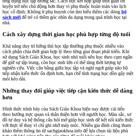
ứng dụng học tập tương tác. Cách học kết hợp giúp thời gian ôn
luyện trở nên chủ động hơn thay vì phụ thuộc hoàn toàn vào lịch
học cố định. Không ít phụ huynh còn tìm hiểu thêm các dòng
bộ
sách mới
để trẻ có thêm góc nhìn đa dạng trong quá trình học tại
nhà.
Cách xây dựng thời gian học phù hợp từng độ tuổi
Khả năng duy trì hứng thú học tập thường phụ thuộc nhiều vào
cách phân chia thời gian hợp lý theo từng giai đoạn phát triển. Khi
sử dụng Sách Giáo Khoa, học sinh nhỏ tuổi nên học theo cụm ngắn
để giữ sự tập trung, còn học sinh lớn có thể tăng thời lượng tự
nghiên cứu. Việc cân bằng giữa học tập và nghỉ ngơi giúp não bộ
tiếp nhận kiến thức ổn định hơn, hạn chế tình trạng học dồn gây mệt
mỏi kéo dài.
Những thay đổi giúp việc tiếp cận kiến thức dễ dàng
hơn
Hình thức trình bày của Sách Giáo Khoa hiện nay được cải tiến
theo hướng trực quan và thân thiện hơn với người học. Màu sắc, sơ
đồ tư duy và hệ thống câu hỏi mở giúp học sinh dễ kết nối kiến thức
với thực tế thay vì chỉ ghi nhớ máy móc. Nhiều gia đình cũng tham
khảo thêm thông tin từ sachgiaokhoa.info để lựa chọn tài liệu phù