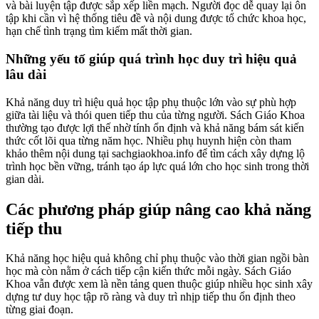
và bài luyện tập được sắp xếp liền mạch. Người đọc dễ quay lại ôn
tập khi cần vì hệ thống tiêu đề và nội dung được tổ chức khoa học,
hạn chế tình trạng tìm kiếm mất thời gian.
Những yếu tố giúp quá trình học duy trì hiệu quả
lâu dài
Khả năng duy trì hiệu quả học tập phụ thuộc lớn vào sự phù hợp
giữa tài liệu và thói quen tiếp thu của từng người. Sách Giáo Khoa
thường tạo được lợi thế nhờ tính ổn định và khả năng bám sát kiến
thức cốt lõi qua từng năm học. Nhiều phụ huynh hiện còn tham
khảo thêm nội dung tại sachgiaokhoa.info để tìm cách xây dựng lộ
trình học bền vững, tránh tạo áp lực quá lớn cho học sinh trong thời
gian dài.
Các phương pháp giúp nâng cao khả năng
tiếp thu
Khả năng học hiệu quả không chỉ phụ thuộc vào thời gian ngồi bàn
học mà còn nằm ở cách tiếp cận kiến thức mỗi ngày. Sách Giáo
Khoa vẫn được xem là nền tảng quen thuộc giúp nhiều học sinh xây
dựng tư duy học tập rõ ràng và duy trì nhịp tiếp thu ổn định theo
từng giai đoạn.