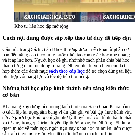
Kho tư liệu học tập mở rộng
Cách nội dung được sắp xếp theo tư duy dễ tiếp cận
Cấu trúc trong Sách Giáo Khoa thường được triển khai từ phần cơ
bản đến nâng cao theo từng bước nhỏ, tạo cảm giác học nhẹ nhàng
và ít áp lực hơn. Người học dễ ghi nhớ nhờ cách phân chia bài học
thành từng cụm nội dung rõ ràng. Nhiều phụ huynh hiện còn kết
hợp thêm các danh mục
sách theo cấp học
để trẻ chọn đúng tài liệu
phù hợp với năng lực và tốc độ tiếp thu riêng.
Những bài học giúp hình thành nền tảng kiến thức
cơ bản
Khả năng xây dựng nền móng kiến thức của Sách Giáo Khoa nằm
ở cách lặp lại trọng tâm bằng ví dụ gần gũi và bài tập thực hành vừa
sức. Người học không chỉ ghi nhớ lý thuyết mà còn hình thành phản
xạ tư duy trong quá trình luyện tập thường xuyên. Những nội dung
quen thuộc về toán học, ngôn ngữ hay khoa học tự nhiên luôn được
sắp xếp theo logic giúp việc tiếp cận trở nên mạch lạc hơn.