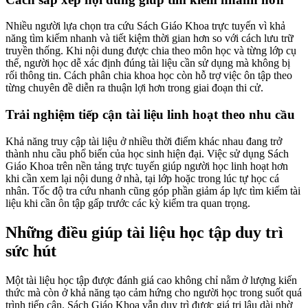
Nhiều người lựa chọn tra cứu Sách Giáo Khoa trực tuyến vì khả
năng tìm kiếm nhanh và tiết kiệm thời gian hơn so với cách lưu trữ
truyền thống. Khi nội dung được chia theo môn học và từng lớp cụ
thể, người học dễ xác định đúng tài liệu cần sử dụng mà không bị
rối thông tin. Cách phân chia khoa học còn hỗ trợ việc ôn tập theo
từng chuyên đề diễn ra thuận lợi hơn trong giai đoạn thi cử.
Trải nghiệm tiếp cận tài liệu linh hoạt theo nhu cầu
Khả năng truy cập tài liệu ở nhiều thời điểm khác nhau đang trở
thành nhu cầu phổ biến của học sinh hiện đại. Việc sử dụng Sách
Giáo Khoa trên nền tảng trực tuyến giúp người học linh hoạt hơn
khi cần xem lại nội dung ở nhà, tại lớp hoặc trong lúc tự học cá
nhân. Tốc độ tra cứu nhanh cũng góp phần giảm áp lực tìm kiếm tài
liệu khi cần ôn tập gấp trước các kỳ kiểm tra quan trọng.
Những điều giúp tài liệu học tập duy trì
sức hút
Một tài liệu học tập được đánh giá cao không chỉ nằm ở lượng kiến
thức mà còn ở khả năng tạo cảm hứng cho người học trong suốt quá
trình tiếp cận. Sách Giáo Khoa vẫn duy trì được giá trị lâu dài nhờ