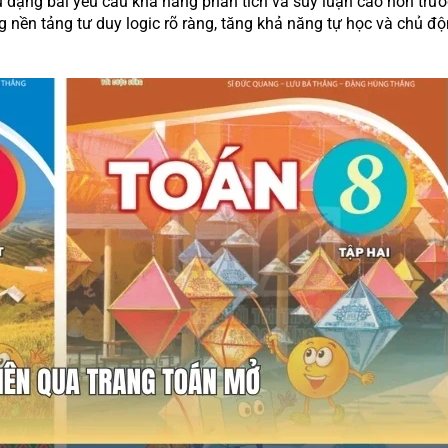
ều dạng bài yêu cầu khả năng phân tích và suy luận cao hơn trướ
ng nền tảng tư duy logic rõ ràng, tăng khả năng tự học và chủ đ