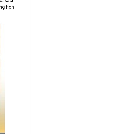
c. sách
ộng hơn