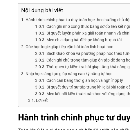
Nội dung bài viết
Hành trình chinh phục tư duy toán học theo hướng chủ đ
Cách ghi nhớ công thức bằng sơ đồ liên kết n
Bí quyết luyện phản xạ giải toán nhanh và chín
Mẹo chia dạng bài để học không bị quá tải
Góc học logic giúp tiếp cận bài toán linh hoạt hơn
Sách Giáo Khoa và phương pháp học theo từn
Cách ghi chú trọng tâm giúp ôn tập dễ dàng h
Thói quen tự kiểm tra bài giúp tăng khả năng g
Nhịp học sáng tạo giúp nâng cao kỹ năng tự học
Cách cân bằng thời gian học và nghỉ hợp lý
Bí quyết duy trì sự tập trung khi giải bài toán dà
Mẹo kết nối kiến thức toán học với ứng dụng t
Lời kết
Hành trình chinh phục tư du