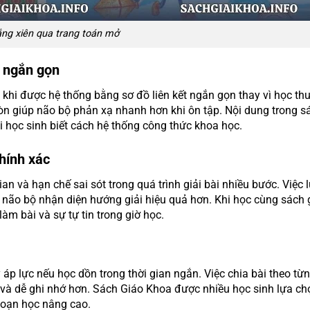
ng xiên qua trang toán mở
t ngắn gọn
khi được hệ thống bằng sơ đồ liên kết ngắn gọn thay vì học thu
òn giúp não bộ phản xạ nhanh hơn khi ôn tập. Nội dung trong s
hi học sinh biết cách hệ thống công thức khoa học.
chính xác
an và hạn chế sai sót trong quá trình giải bài nhiều bước. Việc 
 não bộ nhận diện hướng giải hiệu quả hơn. Khi học cùng sách 
 làm bài và sự tự tin trong giờ học.
 áp lực nếu học dồn trong thời gian ngắn. Việc chia bài theo t
ng và dễ ghi nhớ hơn. Sách Giáo Khoa được nhiều học sinh lựa 
đoạn học nâng cao.