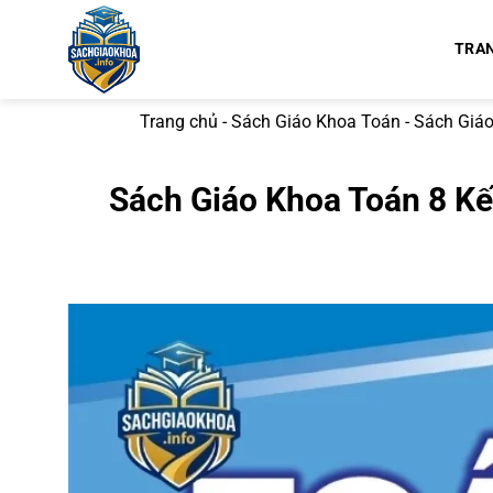
Bỏ
qua
TRA
nội
dung
Trang chủ
-
Sách Giáo Khoa Toán
-
Sách Giáo
Sách Giáo Khoa Toán 8 Kế