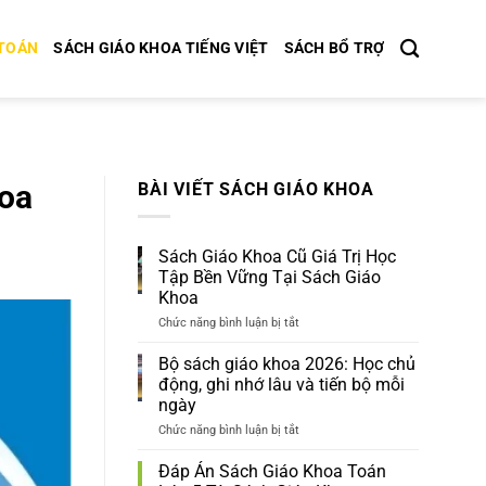
 TOÁN
SÁCH GIÁO KHOA TIẾNG VIỆT
SÁCH BỔ TRỢ
hoa
BÀI VIẾT SÁCH GIÁO KHOA
Sách Giáo Khoa Cũ Giá Trị Học
Tập Bền Vững Tại Sách Giáo
Khoa
Chức năng bình luận bị tắt
ở
Sách
Giáo
Bộ sách giáo khoa 2026: Học chủ
Khoa
động, ghi nhớ lâu và tiến bộ mỗi
Cũ
ngày
Giá
Trị
Chức năng bình luận bị tắt
ở
Học
Bộ
Tập
sách
Đáp Án Sách Giáo Khoa Toán
Bền
giáo
Vững