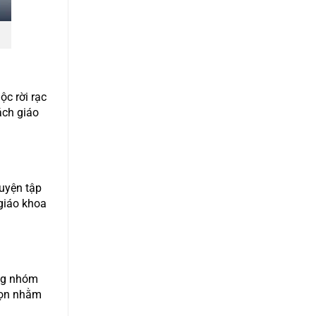
ộc rời rạc
ách giáo
luyện tập
giáo khoa
ừng nhóm
chọn nhằm