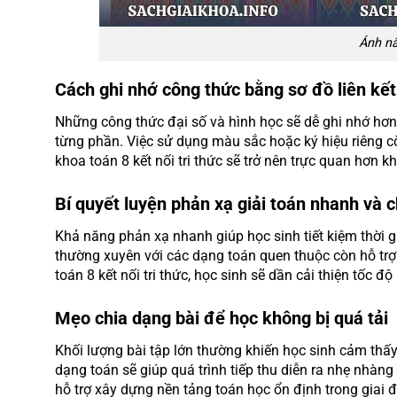
Ánh nắ
Cách ghi nhớ công thức bằng sơ đồ liên kế
Những công thức đại số và hình học sẽ dễ ghi nhớ hơn 
từng phần. Việc sử dụng màu sắc hoặc ký hiệu riêng c
khoa toán 8 kết nối tri thức sẽ trở nên trực quan hơn k
Bí quyết luyện phản xạ giải toán nhanh và 
Khả năng phản xạ nhanh giúp học sinh tiết kiệm thời gi
thường xuyên với các dạng toán quen thuộc còn hỗ trợ
toán 8 kết nối tri thức, học sinh sẽ dần cải thiện tốc độ
Mẹo chia dạng bài để học không bị quá tải
Khối lượng bài tập lớn thường khiến học sinh cảm thấy
dạng toán sẽ giúp quá trình tiếp thu diễn ra nhẹ nhà
hỗ trợ xây dựng nền tảng toán học ổn định trong giai 