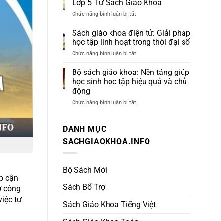
Lớp 5 Từ Sách Giáo Khoa
khoa
Tại
2026:
Chức năng bình luận bị tắt
ở
Sách
Học
Đáp
Giáo
chủ
Án
Khoa
Sách giáo khoa điện tử: Giải pháp
động,
Sách
học tập linh hoạt trong thời đại số
ghi
Giáo
nhớ
Khoa
Chức năng bình luận bị tắt
ở
lâu
Toán
Sách
và
Lớp
giáo
Bộ sách giáo khoa: Nền tảng giúp
tiến
5
khoa
bộ
học sinh học tập hiệu quả và chủ
Từ
điện
mỗi
Sách
động
tử:
ngày
Giáo
Giải
Chức năng bình luận bị tắt
ở
Khoa
pháp
Bộ
học
sách
tập
giáo
DANH MỤC
linh
khoa:
hoạt
Nền
SACHGIAOKHOA.INFO
trong
tảng
thời
giúp
đại
học
số
Bộ Sách Mới
sinh
học
ếp cận
tập
Sách Bổ Trợ
ớ công
hiệu
việc tự
quả
Sách Giáo Khoa Tiếng Việt
và
chủ
động