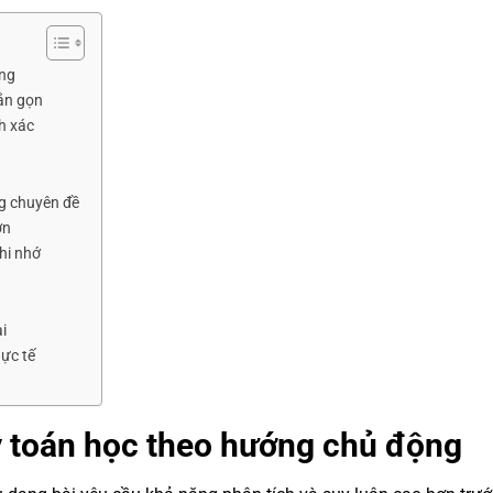
ộng
gắn gọn
h xác
g chuyên đề
ơn
hi nhớ
i
hực tế
y toán học theo hướng chủ động