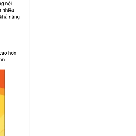
ng nội
n nhiều
á khả năng
cao hơn.
ơn.