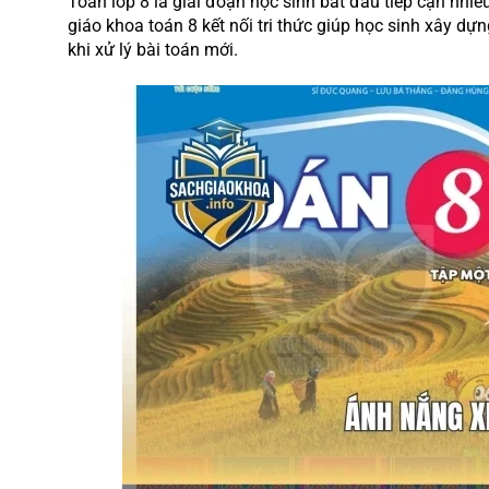
Toán lớp 8 là giai đoạn học sinh bắt đầu tiếp cận nhi
giáo khoa toán 8 kết nối tri thức giúp học sinh xây dự
khi xử lý bài toán mới.