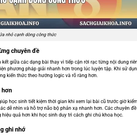
ửa nhỏ cạnh dòng công thức
từng chuyên đề
kết giữa các dạng bài thay vì tiếp cận rời rạc từng nội dung riên
iện phương pháp giải nhanh hơn trong lúc luyện tập. Khi sử dụ
hống kiến thức theo hướng logic và rõ ràng hơn.
g hơn
 học sinh tiết kiệm thời gian khi xem lại bài cũ trước giờ kiểm
iác dễ nhìn và hỗ trợ não bộ phản xạ nhanh hơn. Các chuyên đề
g hiệu quả hơn khi học sinh duy trì cách ghi chú khoa học.
ng ghi nhớ