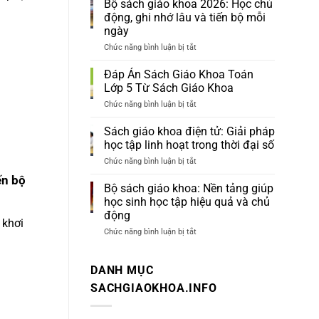
Bộ sách giáo khoa 2026: Học chủ
Khoa
động, ghi nhớ lâu và tiến bộ mỗi
Cũ
ngày
Giá
Trị
Chức năng bình luận bị tắt
ở
Học
Bộ
Tập
sách
Đáp Án Sách Giáo Khoa Toán
Bền
giáo
Vững
Lớp 5 Từ Sách Giáo Khoa
khoa
Tại
2026:
Chức năng bình luận bị tắt
ở
Sách
Học
Đáp
Giáo
chủ
Án
Khoa
Sách giáo khoa điện tử: Giải pháp
động,
Sách
học tập linh hoạt trong thời đại số
ghi
Giáo
nhớ
Khoa
Chức năng bình luận bị tắt
ở
lâu
Toán
Sách
và
ến bộ
Lớp
giáo
Bộ sách giáo khoa: Nền tảng giúp
tiến
5
khoa
bộ
học sinh học tập hiệu quả và chủ
Từ
điện
mỗi
Sách
động
tử:
ngày
 khơi
Giáo
Giải
Chức năng bình luận bị tắt
ở
Khoa
pháp
Bộ
học
sách
tập
giáo
DANH MỤC
linh
khoa:
hoạt
Nền
SACHGIAOKHOA.INFO
trong
tảng
thời
giúp
đại
học