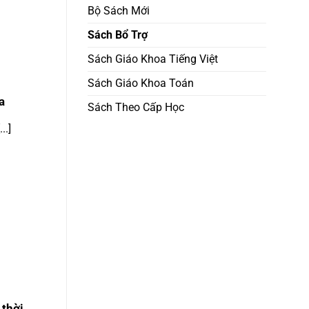
số
Bộ Sách Mới
sinh
học
tập
Sách Bổ Trợ
hiệu
quả
Sách Giáo Khoa Tiếng Việt
và
chủ
Sách Giáo Khoa Toán
động
a
Sách Theo Cấp Học
..]
 thời