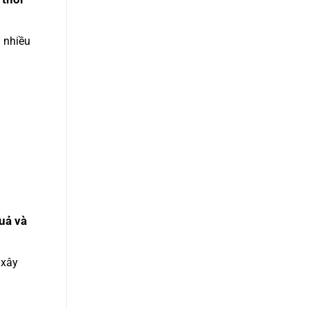
 nhiều
uả và
 xây