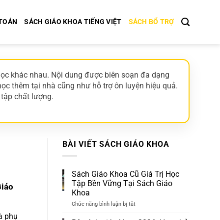
 TOÁN
SÁCH GIÁO KHOA TIẾNG VIỆT
SÁCH BỔ TRỢ
p học khác nhau. Nội dung được biên soạn đa dạng
ọc thêm tại nhà cũng như hỗ trợ ôn luyện hiệu quả.
 tập chất lượng.
BÀI VIẾT SÁCH GIÁO KHOA
Sách Giáo Khoa Cũ Giá Trị Học
Tập Bền Vững Tại Sách Giáo
Giáo
Khoa
Chức năng bình luận bị tắt
ở
Sách
à phụ
Giáo