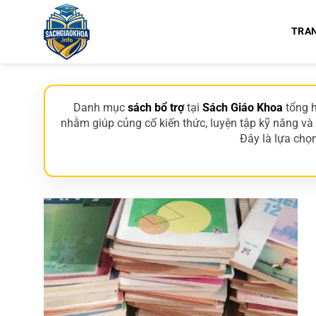
Bỏ
qua
TRA
nội
dung
Danh mục
sách bổ trợ
tại
Sách Giáo Khoa
tổng h
nhằm giúp củng cố kiến thức, luyện tập kỹ năng và
Đây là lựa chọn