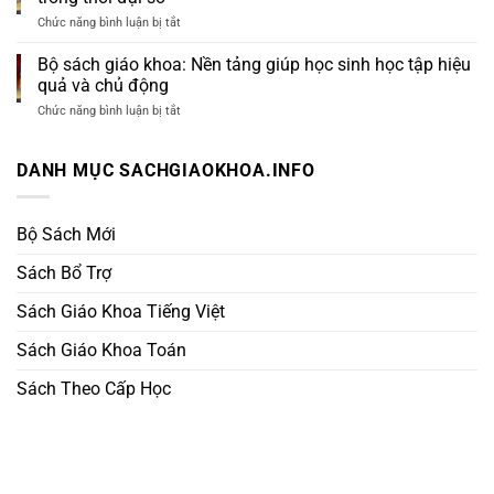
Khoa
ghi
Khoa
Chức năng bình luận bị tắt
ở
nhớ
Toán
Sách
lâu
Lớp
giáo
Bộ sách giáo khoa: Nền tảng giúp học sinh học tập hiệu
và
5
khoa
tiến
Từ
quả và chủ động
điện
bộ
Sách
tử:
Chức năng bình luận bị tắt
mỗi
ở
Giáo
Giải
ngày
Bộ
Khoa
pháp
sách
học
giáo
DANH MỤC SACHGIAOKHOA.INFO
tập
khoa:
linh
Nền
hoạt
tảng
trong
giúp
Bộ Sách Mới
thời
học
đại
sinh
Sách Bổ Trợ
số
học
tập
Sách Giáo Khoa Tiếng Việt
hiệu
quả
và
Sách Giáo Khoa Toán
chủ
động
Sách Theo Cấp Học