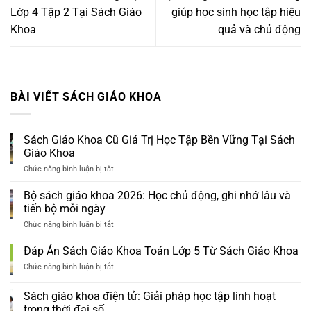
Lớp 4 Tập 2 Tại Sách Giáo
giúp học sinh học tập hiệu
Khoa
quả và chủ động
BÀI VIẾT SÁCH GIÁO KHOA
Sách Giáo Khoa Cũ Giá Trị Học Tập Bền Vững Tại Sách
Giáo Khoa
Chức năng bình luận bị tắt
ở
Sách
Giáo
Bộ sách giáo khoa 2026: Học chủ động, ghi nhớ lâu và
Khoa
tiến bộ mỗi ngày
Cũ
Giá
Chức năng bình luận bị tắt
ở
Trị
Bộ
Học
sách
Đáp Án Sách Giáo Khoa Toán Lớp 5 Từ Sách Giáo Khoa
Tập
giáo
Bền
khoa
Chức năng bình luận bị tắt
ở
Vững
2026:
Đáp
Tại
Học
Án
Sách giáo khoa điện tử: Giải pháp học tập linh hoạt
Sách
chủ
Sách
Giáo
trong thời đại số
động,
Giáo