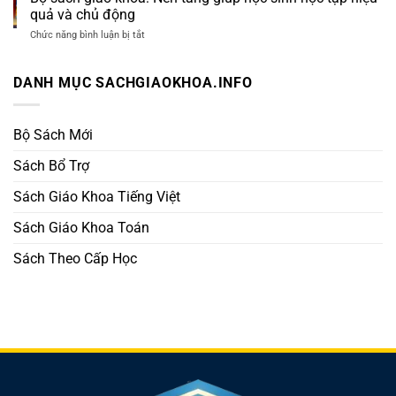
khoa
tiến
Từ
quả và chủ động
điện
bộ
Sách
tử:
Chức năng bình luận bị tắt
mỗi
ở
Giáo
Giải
ngày
Bộ
Khoa
pháp
sách
học
giáo
DANH MỤC SACHGIAOKHOA.INFO
tập
khoa:
linh
Nền
hoạt
tảng
trong
giúp
Bộ Sách Mới
thời
học
đại
sinh
Sách Bổ Trợ
số
học
tập
Sách Giáo Khoa Tiếng Việt
hiệu
quả
và
Sách Giáo Khoa Toán
chủ
động
Sách Theo Cấp Học