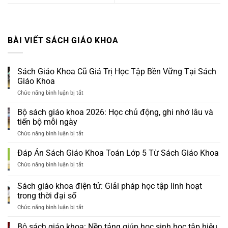
BÀI VIẾT SÁCH GIÁO KHOA
Sách Giáo Khoa Cũ Giá Trị Học Tập Bền Vững Tại Sách
Giáo Khoa
Chức năng bình luận bị tắt
ở
Sách
Giáo
Bộ sách giáo khoa 2026: Học chủ động, ghi nhớ lâu và
Khoa
tiến bộ mỗi ngày
Cũ
Giá
Chức năng bình luận bị tắt
ở
Trị
Bộ
Học
sách
Đáp Án Sách Giáo Khoa Toán Lớp 5 Từ Sách Giáo Khoa
Tập
giáo
Bền
khoa
Chức năng bình luận bị tắt
ở
Vững
2026:
Đáp
Tại
Học
Án
Sách giáo khoa điện tử: Giải pháp học tập linh hoạt
Sách
chủ
Sách
Giáo
trong thời đại số
động,
Giáo
Khoa
ghi
Khoa
Chức năng bình luận bị tắt
ở
nhớ
Toán
Sách
lâu
Lớp
giáo
Bộ sách giáo khoa: Nền tảng giúp học sinh học tập hiệu
và
5