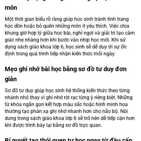
môn
Một thời gian biểu rõ ràng giúp học sinh tránh tình trạng
học dồn hoặc bỏ quên những môn ít yêu thích. Việc chia
khung giờ hợp lý giữa học bài, nghỉ ngơi và giải trí tạo cảm
giác nhẹ nhàng hơn khi bước vào nhịp học mới. Khi sử
dụng sách giáo khoa lớp 6, học sinh sẽ dễ duy trì sự ổn
định trong quá trình tiếp nhận kiến thức mỗi ngày.
Mẹo ghi nhớ bài học bằng sơ đồ tư duy đơn
giản
Sơ đồ tư duy giúp học sinh hệ thống kiến thức theo từng
nhánh nhỏ thay vì ghi nhớ rời rạc từng ý riêng biệt. Những
từ khóa ngắn gọn kết hợp màu sắc hoặc hình minh họa
thường tạo phản xạ ghi nhớ nhanh hơn cho não bộ. Nội
dung trong sách giáo khoa lớp 6 sẽ trở nên dễ tiếp cận hơn
khi được trình bày lại bằng sơ đồ trực quan.
Bí quyết tạo thói quen tự học ngay từ đầu cấp