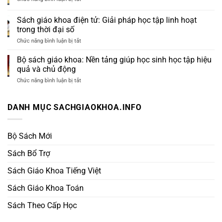
Vững
2026:
Đáp
Tại
Học
Án
Sách giáo khoa điện tử: Giải pháp học tập linh hoạt
Sách
chủ
Sách
Giáo
trong thời đại số
động,
Giáo
Khoa
ghi
Khoa
Chức năng bình luận bị tắt
ở
nhớ
Toán
Sách
lâu
Lớp
giáo
Bộ sách giáo khoa: Nền tảng giúp học sinh học tập hiệu
và
5
khoa
tiến
Từ
quả và chủ động
điện
bộ
Sách
tử:
Chức năng bình luận bị tắt
mỗi
ở
Giáo
Giải
ngày
Bộ
Khoa
pháp
sách
học
giáo
DANH MỤC SACHGIAOKHOA.INFO
tập
khoa:
linh
Nền
hoạt
tảng
trong
giúp
Bộ Sách Mới
thời
học
đại
sinh
Sách Bổ Trợ
số
học
tập
Sách Giáo Khoa Tiếng Việt
hiệu
quả
và
Sách Giáo Khoa Toán
chủ
động
Sách Theo Cấp Học