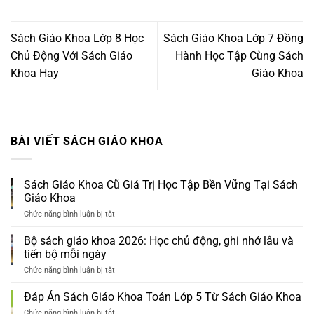
Sách Giáo Khoa Lớp 8 Học
Sách Giáo Khoa Lớp 7 Đồng
Chủ Động Với Sách Giáo
Hành Học Tập Cùng Sách
Khoa Hay
Giáo Khoa
BÀI VIẾT SÁCH GIÁO KHOA
Sách Giáo Khoa Cũ Giá Trị Học Tập Bền Vững Tại Sách
Giáo Khoa
Chức năng bình luận bị tắt
ở
Sách
Giáo
Bộ sách giáo khoa 2026: Học chủ động, ghi nhớ lâu và
Khoa
tiến bộ mỗi ngày
Cũ
Giá
Chức năng bình luận bị tắt
ở
Trị
Bộ
Học
sách
Đáp Án Sách Giáo Khoa Toán Lớp 5 Từ Sách Giáo Khoa
Tập
giáo
Bền
khoa
Chức năng bình luận bị tắt
ở