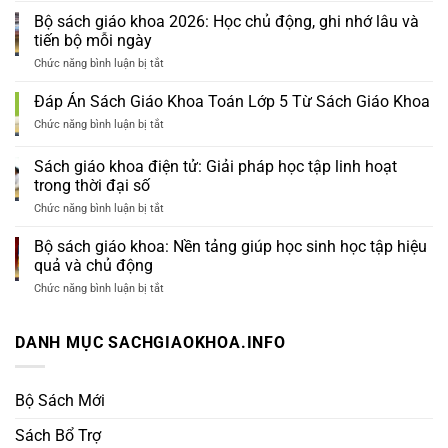
Giáo
Bộ sách giáo khoa 2026: Học chủ động, ghi nhớ lâu và
Khoa
tiến bộ mỗi ngày
Cũ
Giá
Chức năng bình luận bị tắt
ở
Trị
Bộ
Học
sách
Đáp Án Sách Giáo Khoa Toán Lớp 5 Từ Sách Giáo Khoa
Tập
giáo
Bền
khoa
Chức năng bình luận bị tắt
ở
Vững
2026:
Đáp
Tại
Học
Án
Sách giáo khoa điện tử: Giải pháp học tập linh hoạt
Sách
chủ
Sách
Giáo
trong thời đại số
động,
Giáo
Khoa
ghi
Khoa
Chức năng bình luận bị tắt
ở
nhớ
Toán
Sách
lâu
Lớp
giáo
Bộ sách giáo khoa: Nền tảng giúp học sinh học tập hiệu
và
5
khoa
tiến
Từ
quả và chủ động
điện
bộ
Sách
tử:
Chức năng bình luận bị tắt
mỗi
ở
Giáo
Giải
ngày
Bộ
Khoa
pháp
sách
học
giáo
DANH MỤC SACHGIAOKHOA.INFO
tập
khoa:
linh
Nền
hoạt
tảng
trong
giúp
Bộ Sách Mới
thời
học
đại
sinh
Sách Bổ Trợ
số
học