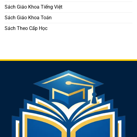
tập
Sách Giáo Khoa Tiếng Việt
hiệu
quả
và
Sách Giáo Khoa Toán
chủ
động
Sách Theo Cấp Học